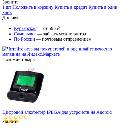
Звоните
1 шт
Положить в корзину
Купить в кредит
Купить в один
клик
Доставка
Курьерская
— от 595
₽
Самовывоз
— забрать можно завтра
По России
— почтовым отправлением
Похожие товары
Цифровой алкотестер IPEGA для устройств на Android
Звоните