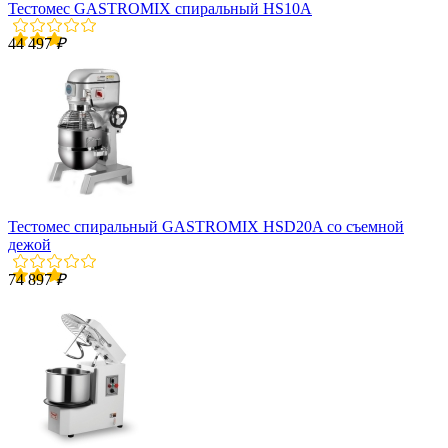
Тестомес GASTROMIX спиральный HS10A
44 497
₽
Тестомес спиральный GASTROMIX HSD20A со съемной
дежой
74 897
₽