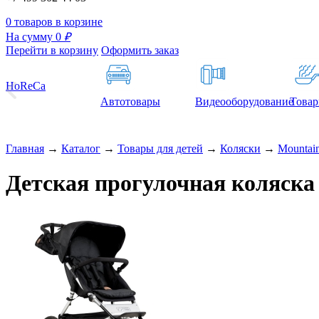
0 товаров в корзине
На сумму 0
₽
Перейти в корзину
Оформить заказ
HoReCa
Автотовары
Видеооборудование
Товар
Главная
→
Каталог
→
Товары для детей
→
Коляски
→
Mountai
Детская прогулочная коляска