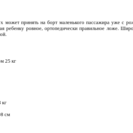
yx может принять на борт маленького пассажира уже с рож
ая ребенку ровное, ортопедически правильное ложе. Широ
ой.
ом 25 кг
 кг
08 см