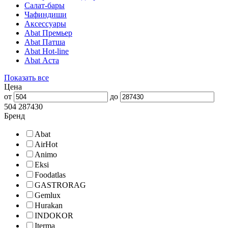
Салат-бары
Чафиндиши
Аксессуары
Abat Премьер
Abat Патша
Abat Hot-line
Abat Аста
Показать все
Цена
от
до
504
287430
Бренд
Abat
AirHot
Animo
Eksi
Foodatlas
GASTRORAG
Gemlux
Hurakan
INDOKOR
Iterma