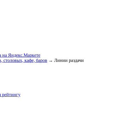
, столовых, кафе, баров
→
Линии раздачи
я
рейтингу