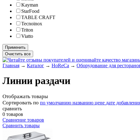
Kayman
StarFood
TABLE CRAFT
Tecnoinox
Triton
Viatto
Главная
→
Каталог
→
HoReCa
→
Оборудование для ресторанов
Линии раздачи
Отображать товары
Сортировать по
по умолчанию
названию
цене
дате добавлени
сравнить
0 товаров
Сравнение товаров
Сравнить товары