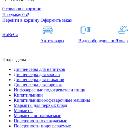
0 товаров в корзине
На сумму 0
₽
Перейти в корзину
Оформить заказ
HoReCa
Автотовары
Видеооборудование
Товар
Подразделы
Диспенсеры для напитков
Диспенсеры для мюсли
Диспенсеры для стаканов
Диспенсеры для тарелок
Инфракрасные подогреватели пищи
Кипятильники
Кипятильники-кофеварочные машины
Мармиты для первых блюд
Мармиты
Мармиты встраиваемые
Поверхности охлаждаемые
Поверхности подогреваемые