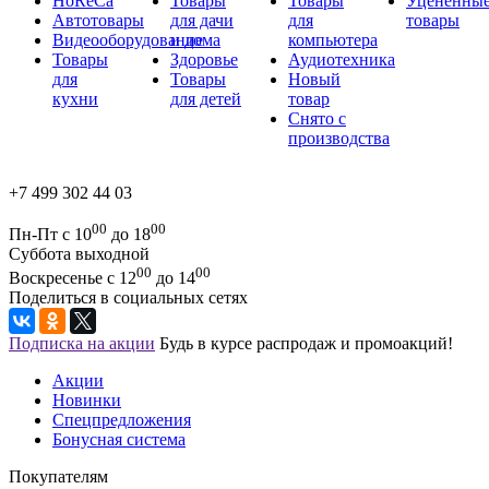
HoReCa
Товары
Товары
Уцененны
Автотовары
для дачи
для
товары
Видеооборудование
и дома
компьютера
Товары
Здоровье
Аудиотехника
для
Товары
Новый
кухни
для детей
товар
Снято с
производства
+7 499 302 44 03
00
00
Пн-Пт с 10
до 18
Суббота выходной
00
00
Воскресенье с 12
до 14
Поделиться в социальных сетях
Подписка на акции
Будь в курсе распродаж и промоакций!
Акции
Новинки
Спецпредложения
Бонусная система
Покупателям