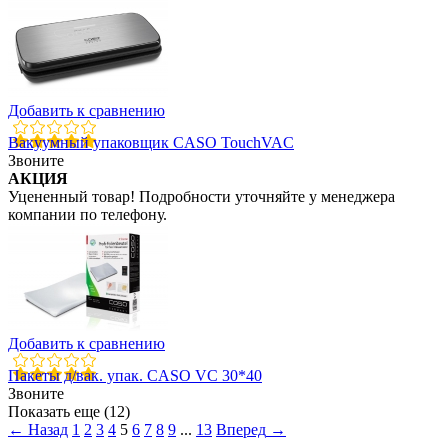
Добавить к сравнению
Вакуумный упаковщик CASO TouchVAC
Звоните
АКЦИЯ
Уцененный товар! Подробности уточняйте у менеджера
компании по телефону.
Добавить к сравнению
Пакеты д/вак. упак. CASO VC 30*40
Звоните
Показать еще (12)
←
Назад
1
2
3
4
5
6
7
8
9
...
13
Вперед
→