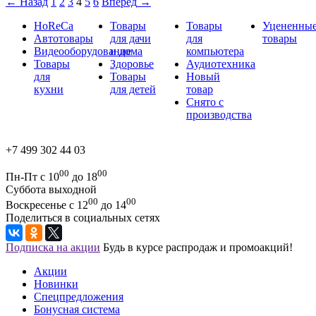
←
Назад
1
2
3
4
5
6
Вперед
→
HoReCa
Товары
Товары
Уцененны
Автотовары
для дачи
для
товары
Видеооборудование
и дома
компьютера
Товары
Здоровье
Аудиотехника
для
Товары
Новый
кухни
для детей
товар
Снято с
производства
+7 499 302 44 03
00
00
Пн-Пт с 10
до 18
Суббота выходной
00
00
Воскресенье с 12
до 14
Поделиться в социальных сетях
Подписка на акции
Будь в курсе распродаж и промоакций!
Акции
Новинки
Спецпредложения
Бонусная система