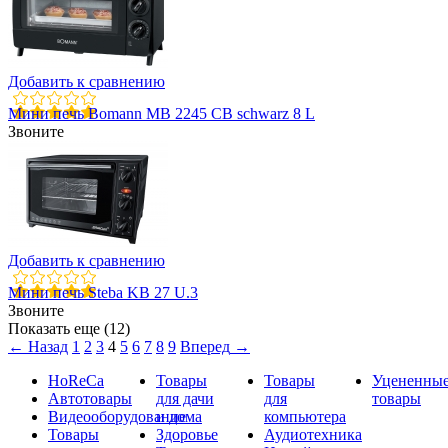
Добавить к сравнению
Мини печь Bomann MB 2245 CB schwarz 8 L
Звоните
Добавить к сравнению
Мини печь Steba KB 27 U.3
Звоните
Показать еще (12)
←
Назад
1
2
3
4
5
6
7
8
9
Вперед
→
HoReCa
Товары
Товары
Уцененны
Автотовары
для дачи
для
товары
Видеооборудование
и дома
компьютера
Товары
Здоровье
Аудиотехника