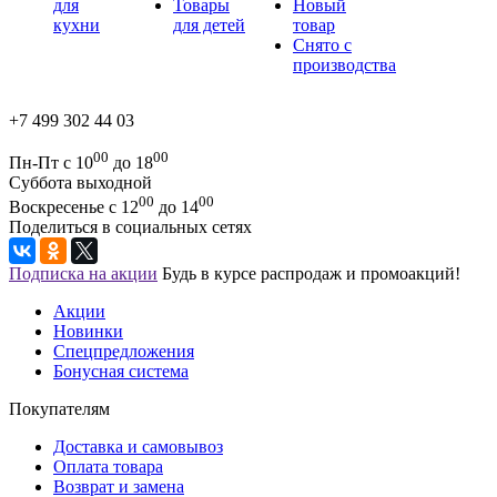
для
Товары
Новый
кухни
для детей
товар
Снято с
производства
+7 499 302 44 03
00
00
Пн-Пт с 10
до 18
Суббота выходной
00
00
Воскресенье с 12
до 14
Поделиться в социальных сетях
Подписка на акции
Будь в курсе распродаж и промоакций!
Акции
Новинки
Спецпредложения
Бонусная система
Покупателям
Доставка и самовывоз
Оплата товара
Возврат и замена