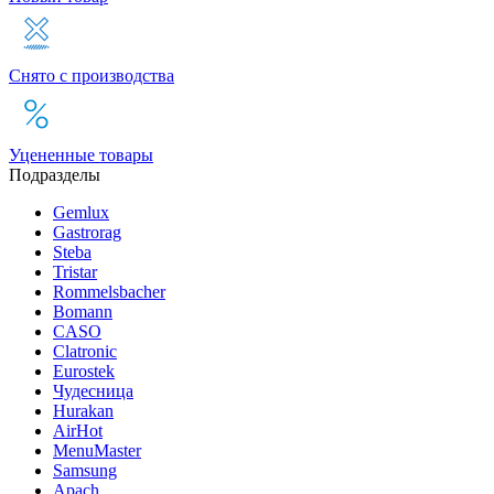
Снято с производства
Уцененные товары
Подразделы
Gemlux
Gastrorag
Steba
Tristar
Rommelsbacher
Bomann
CASO
Clatronic
Eurostek
Чудесница
Hurakan
AirHot
MenuMaster
Samsung
Apach