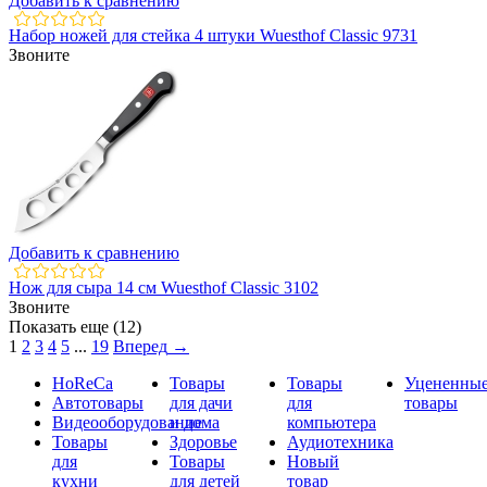
Добавить к сравнению
Набор ножей для стейка 4 штуки Wuesthof Classic 9731
Звоните
Добавить к сравнению
Нож для сыра 14 см Wuesthof Classic 3102
Звоните
Показать еще (12)
1
2
3
4
5
...
19
Вперед
→
HoReCa
Товары
Товары
Уцененны
Автотовары
для дачи
для
товары
Видеооборудование
и дома
компьютера
Товары
Здоровье
Аудиотехника
для
Товары
Новый
кухни
для детей
товар