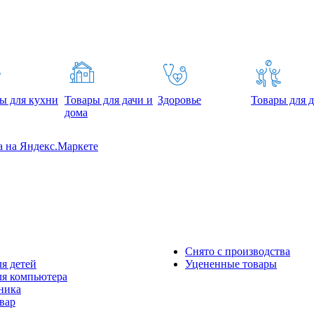
ы для кухни
Товары для дачи и
Здоровье
Товары для д
дома
Снято с производства
я детей
Уцененные товары
ля компьютера
ника
вар