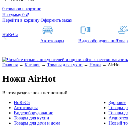
0 товаров в корзине
На сумму 0
₽
Перейти в корзину
Оформить заказ
HoReCa
Автотовары
Видеооборудование
Товар
Главная
→
Каталог
→
Товары для кухни
→
Ножи
→
AirHot
Ножи AirHot
В этом разделе пока нет позиций
HoReCa
Здоровье
Автотовары
Товары дл
Видеооборудование
Товары д
Товары для кухни
Аудиотех
Товары для дачи и дома
Новый то