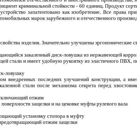
ициент криминальной стойкости - 60 единиц. Продукт серт
е устройство запатентовано как изобретение. Все права
втомобильных марок зарубежного и отечественного производ
свойства изделия. Значительно улучшены эргономические св
щающийся закаленный диск-ловушка из нержавеющей корро
щей стали и имеет удобную рукоятку из эластичного ПВХ,
ск-ловушку
етом внедренных последних улучшений конструкции, а и
акаленной стали после механизма секрета перед хвостов
 исключающий отжим
 поверхности защелки и на цековке муфты рулевого вала
рощающий установку стопора в муфту
, предотвращающий отжим защелки