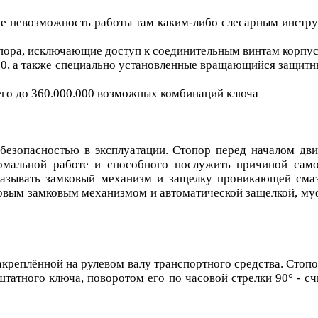
лее невозможность работы там каким-либо слесарным инстру
опора, исключающие доступ к соединительным винтам корпу
50, а также специально установленные вращающийся защитн
его до 360.000.000 возможных комбинаций ключа
безопасностью в эксплуатации. Стопор перед началом дв
рмальной работе и способного послужить причиной сам
азывать замковый механизм и защелку проникающей смазк
ковым замковым механизмом и автоматической защелкой, м
креплённой на рулевом валу транспортного средства. Стопо
атного ключа, поворотом его по часовой стрелки 90° - с