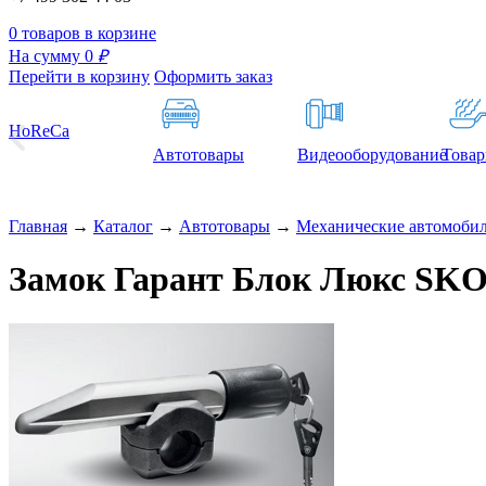
0 товаров в корзине
На сумму 0
₽
Перейти в корзину
Оформить заказ
HoReCa
Автотовары
Видеооборудование
Товар
Главная
→
Каталог
→
Автотовары
→
Механические автомоби
Замок Гарант Блок Люкс SKO