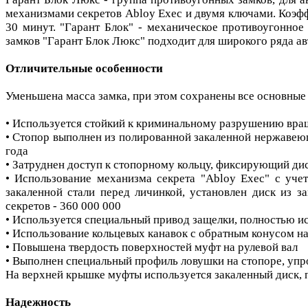
механизмами секретов Abloy Exec и двумя ключами. Коэфф
30 минут. "Гарант Блок" - механическое противоугонно
замков "Гарант Блок Люкс" подходит для широкого ряда а
Отличительные особенности
Уменьшена масса замка, при этом сохранены все основные 
• Используется стойкий к криминальному разрушению вра
• Стопор выполнен из полированной закаленной нержавею
года
• Затруднен доступ к стопорному кольцу, фиксирующий ди
• Использование механизма секрета "Abloy Exec" с уч
закаленной стали перед личинкой, установлен диск из з
секретов - 360 000 000
• Используется специальный привод защелки, полностью
• Использование кольцевых канавок с обратным конусом на
• Повышена твердость поверхностей муфт на рулевой вал
• Выполнен специальный профиль ловушки на стопоре, уп
На верхней крышке муфты используется закаленный диск
Надежность