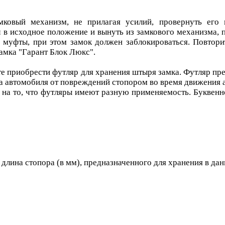
амковый механизм, не прилагая усилий, провернуть его
 в исходное положение и вынуть из замкового механизма, п
з муфты, при этом замок должен заблокироваться. Повтор
амка "Гарант Блок Люкс".
е приобрести футляр для хранения штыря замка. Футляр пре
ра автомобиля от повреждений стопором во время движения 
 на то, что футляры имеют разную применяемость. Буквен
я длина стопора (в мм), предназначенного для хранения в да