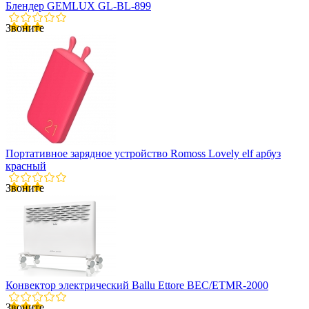
Блендер GEMLUX GL-BL-899
Звоните
Портативное зарядное устройство Romoss Lovely elf арбуз
красный
Звоните
Конвектор электрический Ballu Ettore BEC/ETMR-2000
Звоните