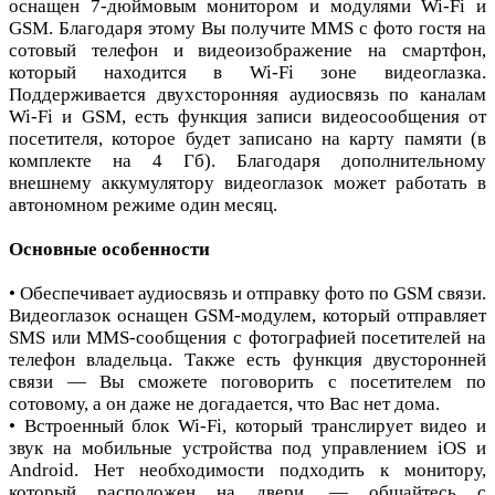
оснащен 7-дюймовым монитором и модулями Wi-Fi и
GSM. Благодаря этому Вы получите MMS с фото гостя на
сотовый телефон и видеоизображение на смартфон,
который находится в Wi-Fi зоне видеоглазка.
Поддерживается двухсторонняя аудиосвязь по каналам
Wi-Fi и GSM, есть функция записи видеосообщения от
посетителя, которое будет записано на карту памяти (в
комплекте на 4 Гб). Благодаря дополнительному
внешнему аккумулятору видеоглазок может работать в
автономном режиме один месяц.
Основные особенности
• Обеспечивает аудиосвязь и отправку фото по GSM связи.
Видеоглазок оснащен GSM-модулем, который отправляет
SMS или MMS-сообщения с фотографией посетителей на
телефон владельца. Также есть функция двусторонней
связи — Вы сможете поговорить с посетителем по
сотовому, а он даже не догадается, что Вас нет дома.
• Встроенный блок Wi-Fi, который транслирует видео и
звук на мобильные устройства под управлением iOS и
Android. Нет необходимости подходить к монитору,
который расположен на двери, — общайтесь с