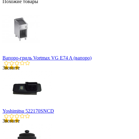
Похожие товары
Вапоро-гриль Vortmax VG E74 A (вапоро)
Звоните
Yoshimitsu 522170SNCD
Звоните