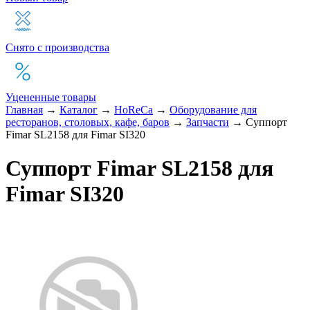
Снято с производства
Уцененные товары
Главная
→
Каталог
→
HoReCa
→
Оборудование для
ресторанов, столовых, кафе, баров
→
Запчасти
→
Суппорт
Fimar SL2158 для Fimar SI320
Суппорт Fimar SL2158 для
Fimar SI320