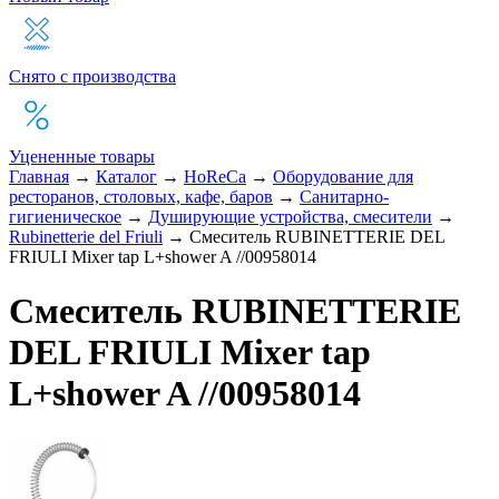
Снято с производства
Уцененные товары
Главная
→
Каталог
→
HoReCa
→
Оборудование для
ресторанов, столовых, кафе, баров
→
Санитарно-
гигиеническое
→
Душирующие устройства, смесители
→
Rubinetterie del Friuli
→
Смеситель RUBINETTERIE DEL
FRIULI Mixer tap L+shower A //00958014
Смеситель RUBINETTERIE
DEL FRIULI Mixer tap
L+shower A //00958014