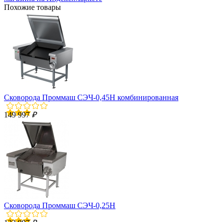
Похожие товары
Сковорода Проммаш СЭЧ-0,45Н комбинированная
149 997
₽
Сковорода Проммаш СЭЧ-0,25Н