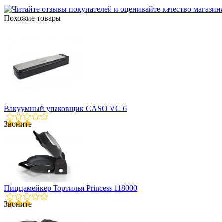
Похожие товары
Вакуумный упаковщик CASO VC 6
Звоните
Пиццамейкер Тортилья Princess 118000
Звоните