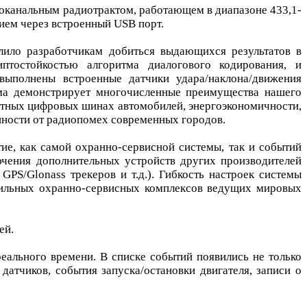
оканальным радиотрактом, работающем в диапазоне 433,1-
ем через встроенный USB порт.
лило разработчикам добиться выдающихся результатов в
тостойкостью алгоритма диалогового кодирования, и
 выполнены встроенные датчики удара/наклона/движения
ема демонстрирует многочисленные преимущества нашего
татных цифровых шинах автомобилей, энергоэкономичности,
нности от радиопомех современных городов.
е, как самой охранно-сервисной системы, так и событий
чения дополнительных устройств других производителей
PS/Glonass трекеров и т.д.). Гибкость настроек системы
бильных охранно-сервисных комплексов ведущих мировых
ей.
еального времени. В списке событий появились не только
датчиков, события запуска/остановки двигателя, записи о