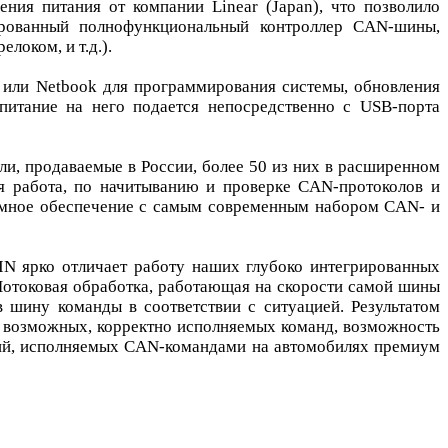
ния питания от компании Linear (Japan), что позволило
рированный полнофункциональный контроллер CAN-шины,
локом, и т.д.).
 или Netbook для программирования системы, обновления
питание на него подается непосредственно с USB-порта
и, продаваемые в России, более 50 из них в расширенном
я работа, по начитыванию и проверке CAN-протоколов и
ммное обеспечение с самым современным набором CAN- и
N ярко отличает работу наших глубоко интегрированных
Потоковая обработка, работающая на скорости самой шины
 шину команды в соответствии с ситуацией. Результатом
е возможных, корректно исполняемых команд, возможность
ций, исполняемых CAN-командами на автомобилях премиум