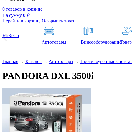
0 товаров в корзине
На сумму 0
₽
Перейти в корзину
Оформить заказ
HoReCa
Автотовары
Видеооборудование
Товар
Главная
→
Каталог
→
Автотовары
→
Противоугонные систем
PANDORA DXL 3500i