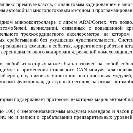
мплекс премиум-класса, с диалоговым кодированием и мног
ны автомобиля многопотоковым методом и программировани
рядном микроконтроллере с ядром ARM/Cortex, что позво
томобилей, вычислений, связанных с повышенной крип
тельного трехкоординатного акселерометра, на котором
ых срабатываний без ухудшения чувствительности. Сист
ти реакции на команды и события, корректности работы в ш
й версии диалогового кодирования, реальной помехозащище
, любой из которых может быть назначен на любой событи
димость применения отдельного CAN-модуля, для подклю
йзеров, спутниковых мониторингово-поисковых модулей, G
рвисный функционал, доступный сегодня на рынке автомо
который поддерживает протоколы некоторых марок автомобил
 100) с энергонезависимым модулем календаря и часов р
у, но и записи о срабатывании предварительных уровней 