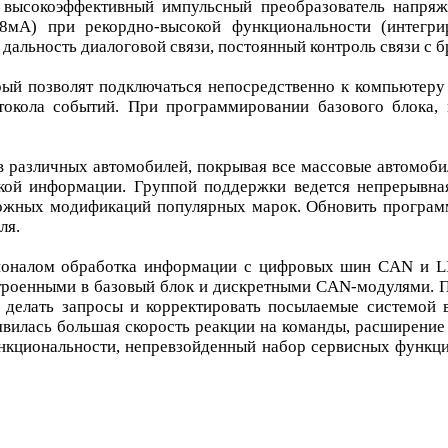
высокоэффективный импульсный преобразователь напряже
18мА) при рекордно-высокой функциональности (интег
льность диалоговой связи, постоянный контроль связи с бре
ый позволят подключаться непосредственно к компьютеру
окола событий. При программировании базового блока, 
 различных автомобилей, покрывая все массовые автомобил
кой информации. Группой поддержки ведется непрерывна
можных модификаций популярных марок. Обновить програ
ля.
ионалом обработка информации с цифровых шин CAN и LI
строенными в базовый блок и дискретными CAN-модулями. 
 делать запросы и корректировать посылаемые системой в
явилась большая скорость реакции на команды, расширени
ункциональности, непревзойденный набор сервисных функ