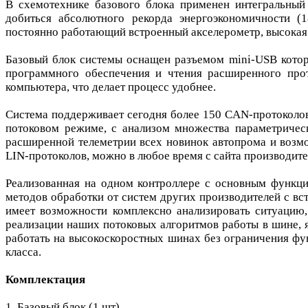
В схемотехнике базового блока применен интегральный 
добиться абсолютного рекорда энергоэкономичности (
постоянно работающий встроенный акселерометр, высокая да
Базовый блок системы оснащен разъемом mini-USB котор
программного обеспечения и чтения расширенного прот
компьютера, что делает процесс удобнее.
Система поддерживает сегодня более 150 CAN-протоколов
потоковом режиме, с анализом множества параметричес
расширенной телеметрии всех новинок автопрома и воз
LIN-протоколов, можно в любое время с сайта производите
Реализованная на одном контроллере с основным функц
методов обработки от систем других производителей с в
имеет возможности комплексно анализировать ситуацию,
реализации наших потоковых алгоритмов работы в шине, 
работать на высокоскоростных шинах без ограничения ф
класса.
Комплектация
1. Базовый блок (1 шт)