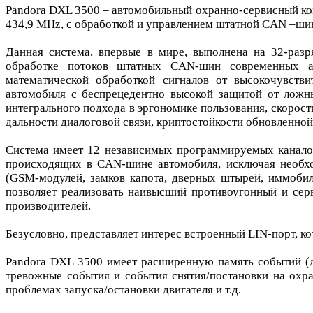
Pandora DXL 3500 – автомобильный охранно-сервисный ко
434,9 MHz, с обработкой и управлением штатной CAN –ши
Данная система, впервые в мире, выполнена на 32-раз
обработке потоков штатных CAN-шин современных ав
математической обработкой сигналов от высокочувстви
автомобиля с беспрецедентно высокой защитой от ложн
интегрального подхода в эргономике пользования, скорос
дальности диалоговой связи, криптостойкости обновленно
Система имеет 12 независимых программируемых каналов
происходящих в CAN-шине автомобиля, исключая необхо
(GSM-модулей, замков капота, дверных штырей, иммобила
позволяет реализовать наивысший противоугонный и се
производителей.
Безусловно, представляет интерес встроенный LIN-порт, 
Pandora DXL 3500 имеет расширенную память событий (до
тревожные события и события снятия/постановки на охран
проблемах запуска/остановки двигателя и т.д.