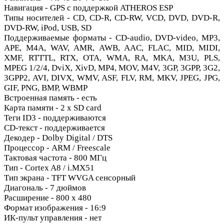
Навигация - GPS с поддержкой ATHEROS ESP
Типы носителей - CD, CD-R, CD-RW, VCD, DVD, DVD-R,
DVD-RW, iPod, USB, SD
Поддерживаемые форматы - CD-audio, DVD-video, MP3,
APE, M4A, WAV, AMR, AWB, AAC, FLAC, MID, MIDI,
XMF, RTTTL, RTX, OTA, WMA, RA, MKA, M3U, PLS,
MPEG 1/2/4, DviX, XivD, MP4, MOV, M4V, 3GP, 3GPP, 3G2,
3GPP2, AVI, DIVX, WMV, ASF, FLV, RM, MKV, JPEG, JPG,
GIF, PNG, BMP, WBMP
Встроенная память - есть
Карта памяти - 2 x SD card
Теги ID3 - поддерживаются
CD-текст - поддерживается
Декодер - Dolby Digital / DTS
Процессор - ARM / Freescale
Тактовая частота - 800 МГц
Тип - Cortex A8 / i.MX51
Тип экрана - TFT WVGA сенсорный
Диагональ - 7 дюймов
Расширение - 800 х 480
Формат изображения - 16:9
ИК-пульт управления - нет