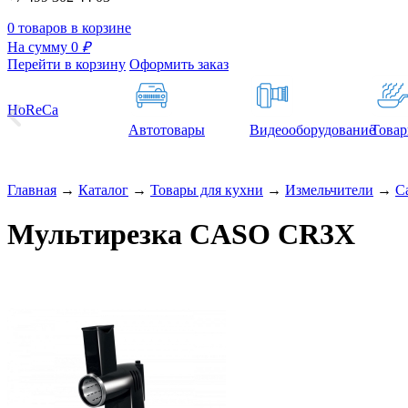
0 товаров в корзине
На сумму 0
₽
Перейти в корзину
Оформить заказ
HoReCa
Автотовары
Видеооборудование
Товар
Главная
→
Каталог
→
Товары для кухни
→
Измельчители
→
C
Мультирезка CASO CR3X