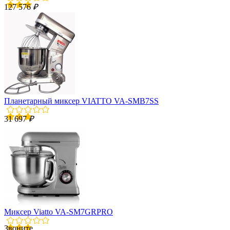
127 576
₽
Планетарный миксер VIATTO VA‑SMB7SS
31 697
₽
Миксер Viatto VA-SM7GRPRO
Звоните