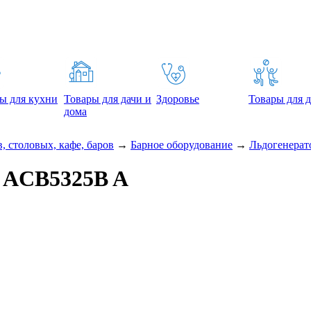
ы для кухни
Товары для дачи и
Здоровье
Товары для д
дома
, столовых, кафе, баров
→
Барное оборудование
→
Льдогенерат
 ACB5325B A