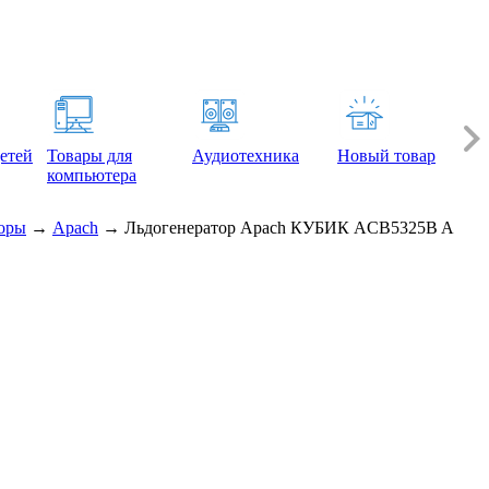
етей
Товары для
Аудиотехника
Новый товар
компьютера
оры
→
Apach
→
Льдогенератор Apach КУБИК ACB5325B A