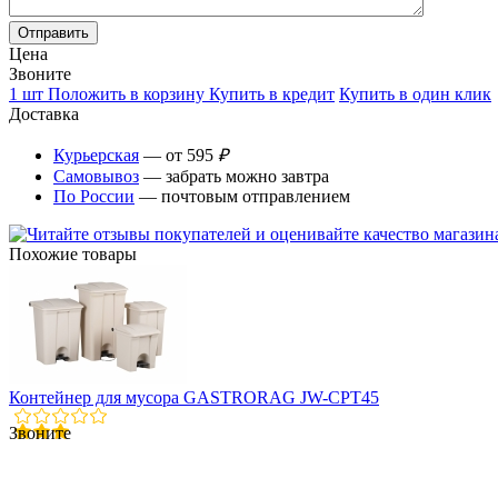
Цена
Звоните
1 шт
Положить в корзину
Купить в кредит
Купить в один клик
Доставка
Курьерская
— от 595
₽
Самовывоз
— забрать можно завтра
По России
— почтовым отправлением
Похожие товары
Контейнер для мусора GASTRORAG JW-CPT45
Звоните