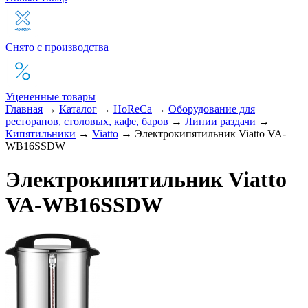
Снято с производства
Уцененные товары
Главная
→
Каталог
→
HoReCa
→
Оборудование для
ресторанов, столовых, кафе, баров
→
Линии раздачи
→
Кипятильники
→
Viatto
→
Электрокипятильник Viatto VA-
WB16SSDW
Электрокипятильник Viatto
VA-WB16SSDW