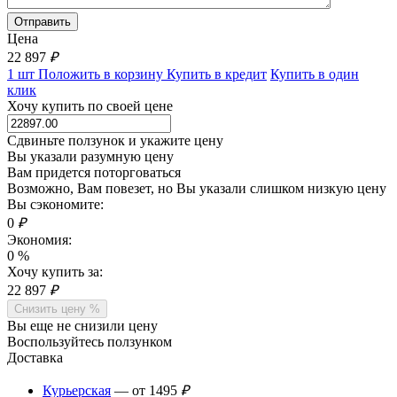
Цена
22 897
₽
1 шт
Положить в корзину
Купить в кредит
Купить в один
клик
Хочу купить по своей цене
Сдвиньте ползунок и укажите цену
Вы указали разумную цену
Вам придется поторговаться
Возможно, Вам повезет, но Вы указали слишком низкую цену
Вы сэкономите:
0
₽
Экономия:
0
%
Хочу купить за:
22 897
₽
Снизить цену %
Вы еще не снизили цену
Воспользуйтесь ползунком
Доставка
Курьерская
— от 1495
₽