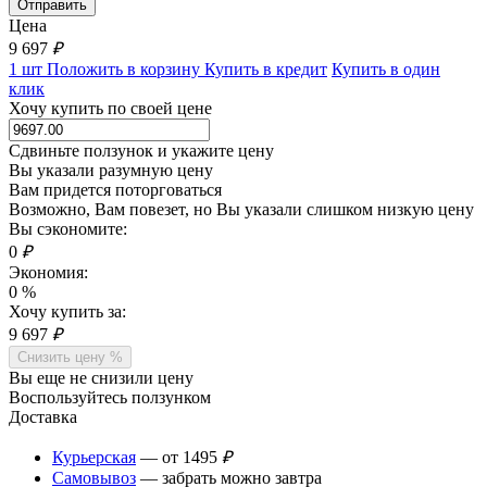
Цена
9 697
₽
1 шт
Положить в корзину
Купить в кредит
Купить в один
клик
Хочу купить по своей цене
Сдвиньте ползунок и укажите цену
Вы указали разумную цену
Вам придется поторговаться
Возможно, Вам повезет, но Вы указали слишком низкую цену
Вы сэкономите:
0
₽
Экономия:
0
%
Хочу купить за:
9 697
₽
Снизить цену %
Вы еще не снизили цену
Воспользуйтесь ползунком
Доставка
Курьерская
— от 1495
₽
Самовывоз
— забрать можно завтра