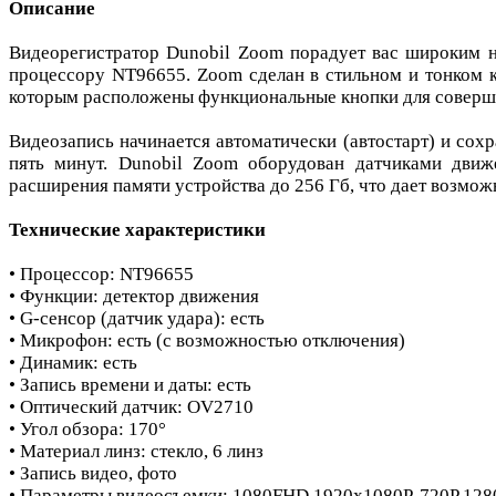
Описание
Видеорегистратор Dunobil Zoom порадует вас широким на
процессору NT96655. Zoom сделан в стильном и тонком к
которым расположены функциональные кнопки для соверше
Видеозапись начинается автоматически (автостарт) и сох
пять минут. Dunobil Zoom оборудован датчиками движ
расширения памяти устройства до 256 Гб, что дает возмо
Технические характеристики
• Процессор: NT96655
• Функции: детектор движения
• G-сенсор (датчик удара): есть
• Микрофон: есть (с возможностью отключения)
• Динамик: есть
• Запись времени и даты: есть
• Оптический датчик: OV2710
• Угол обзора: 170°
• Материал линз: стекло, 6 линз
• Запись видео, фото
• Параметры видеосъемки: 1080FHD 1920x1080P, 720P 12