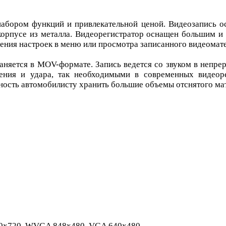
бором функций и привлекательной ценой. Видеозапись ос
орпусе из металла. Видеорегистратор оснащен большим и 
ния настроек в меню или просмотра записанного видеомате
раняется в MOV-формате. Запись ведется со звуком в непре
ения и удара, так необходимыми в современных видеоре
жность автомобилисту хранить большие объемы отснятого ма
80x720, WVGA 848x480, VGA 640x480.