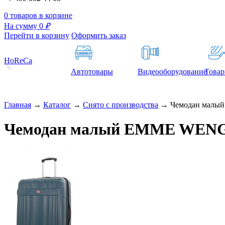
0 товаров в корзине
На сумму 0
₽
Перейти в корзину
Оформить заказ
HoReCa
Автотовары
Видеооборудование
Товар
Главная
→
Каталог
→
Снято с производства
→
Чемодан малы
Чемодан малый EMME WENG