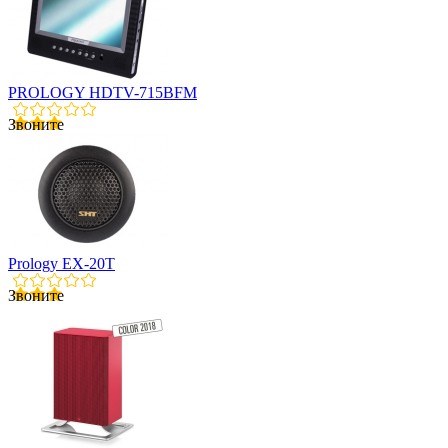
PROLOGY HDTV-715BFM
Звоните
Prology EX-20T
Звоните