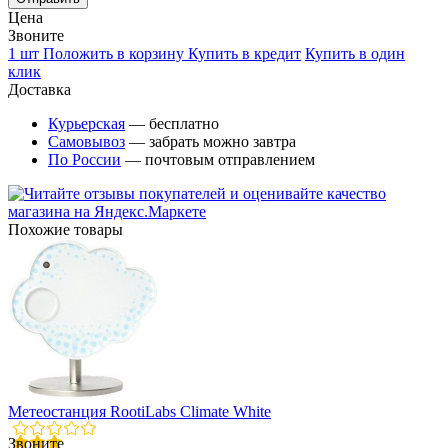
Цена
Звоните
1 шт
Положить в корзину
Купить в кредит
Купить в один
клик
Доставка
Курьерская
— бесплатно
Самовывоз
— забрать можно завтра
По России
— почтовым отправлением
Похожие товары
Метеостанция RootiLabs Climate White
Звоните