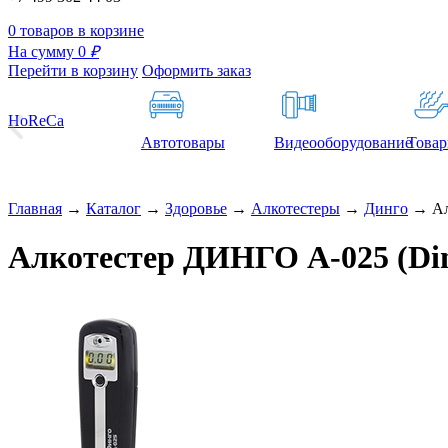
0 товаров в корзине
На сумму 0
₽
Перейти в корзину
Оформить заказ
HoReCa
Автотовары
Видеооборудование
Товар
Главная
→
Каталог
→
Здоровье
→
Алкотестеры
→
Динго
→
Ал
Алкотестер ДИНГО А-025 (Din