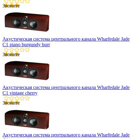
Звоните
Акустическая система центрального канала Wharfedale Jade
C1 piano burgundy burr
Звоните
Акустическая система центрального канала Wharfedale Jade
C1 vintage cherry
Звоните
Акустическая система центрального канала Wharfedale Jade