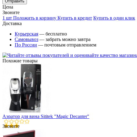
Цена
Звоните
1 шт
Положить в корзину
Купить в кредит
Купить в один клик
Доставка
Курьерская
— бесплатно
Самовывоз
— забрать можно завтра
По России
— почтовым отправлением
Похожие товары
Аэратор для вина Sititek "Magic Decanter"
Звоните