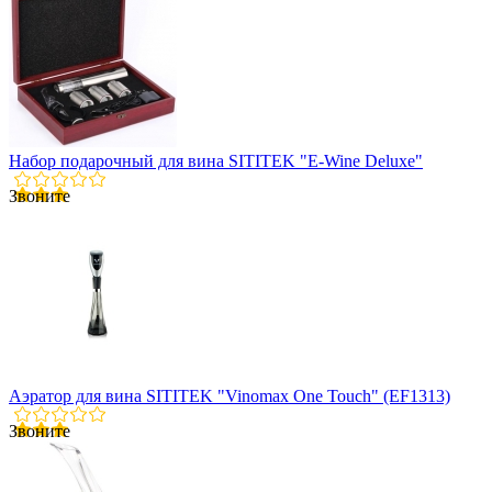
Набор подарочный для вина SITITEK "E-Wine Deluxe"
Звоните
Аэратор для вина SITITEK "Vinomax One Touch" (EF1313)
Звоните