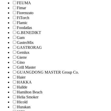
FEUMA
Fimar
Fiorenzato
FiTorch
Flamic
Foodatlas
G.BENEDIKT
Gam
GastroMix
GASTRORAG
Gemlux
Gierre
Gino
Grill Master
GUANGDONG MASTER Group Co.
Haier
HAKKA
Hallde
Hamilton Beach
Helia Smoker
Hicold
Hurakan