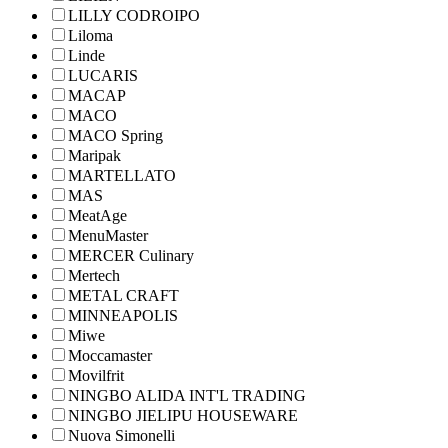
LILLY CODROIPO
Liloma
Linde
LUCARIS
MACAP
MACO
MACO Spring
Maripak
MARTELLATO
MAS
MeatAge
MenuMaster
MERCER Culinary
Mertech
METAL CRAFT
MINNEAPOLIS
Miwe
Moccamaster
Movilfrit
NINGBO ALIDA INT'L TRADING
NINGBO JIELIPU HOUSEWARE
Nuova Simonelli