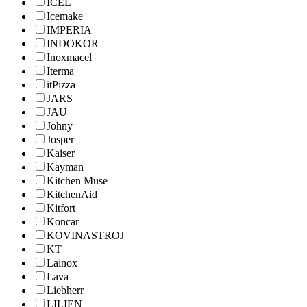
ICEL
Icemake
IMPERIA
INDOKOR
Inoxmacel
Iterma
itPizza
JARS
JAU
Johny
Josper
Kaiser
Kayman
Kitchen Muse
KitchenAid
Kitfort
Koncar
KOVINASTROJ
KT
Lainox
Lava
Liebherr
LILIEN