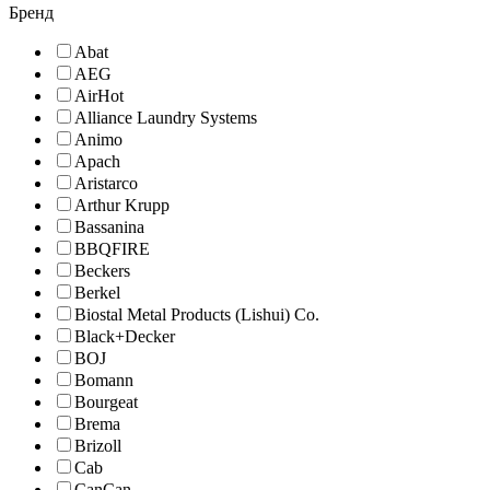
Бренд
Abat
AEG
AirHot
Alliance Laundry Systems
Animo
Apach
Aristarco
Arthur Krupp
Bassanina
BBQFIRE
Beckers
Berkel
Biostal Metal Products (Lishui) Co.
Black+Decker
BOJ
Bomann
Bourgeat
Brema
Brizoll
Cab
CanCan