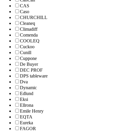
CAS
Caso
CHURCHILL
Cleaneq
Climadiff
Comenda
COOLEQ
Cuckoo
Cunill
Cuppone
De Buyer
DEC PROF
DPS tableware
Dva
Dynamic
Edlund
Eksi
Ellrona
Emile Henry
EQTA
Eureka
FAGOR