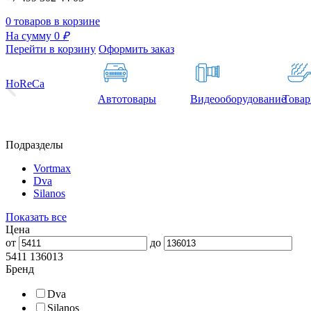
0 товаров в корзине
На сумму 0
₽
Перейти в корзину
Оформить заказ
HoReCa
Автотовары
Видеооборудование
Товар
Подразделы
Vortmax
Dva
Silanos
Показать все
Цена
от
до
5411
136013
Бренд
Dva
Silanos