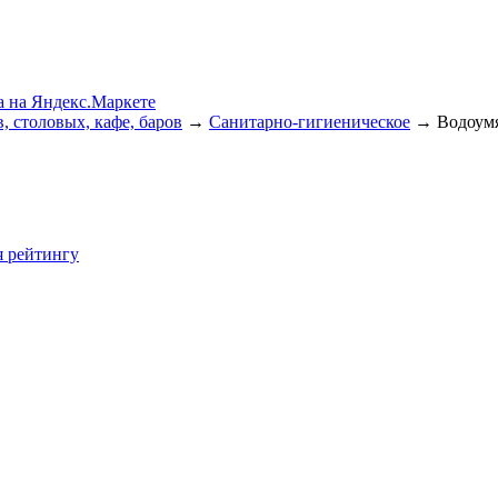
, столовых, кафе, баров
→
Санитарно-гигиеническое
→
Водоум
я
рейтингу