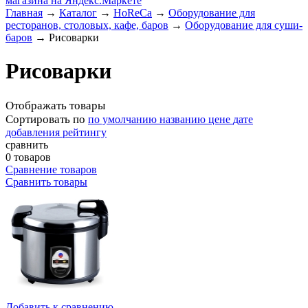
Главная
→
Каталог
→
HoReCa
→
Оборудование для
ресторанов, столовых, кафе, баров
→
Оборудование для суши-
баров
→
Рисоварки
Рисоварки
Отображать товары
Сортировать по
по умолчанию
названию
цене
дате
добавления
рейтингу
сравнить
0 товаров
Сравнение товаров
Сравнить товары
Добавить к сравнению