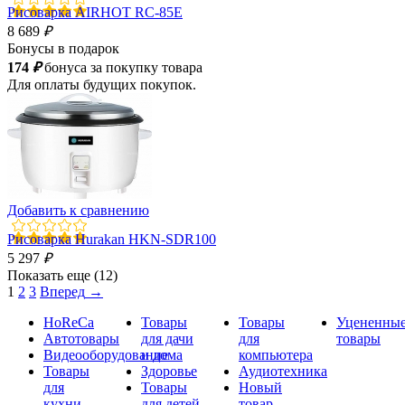
Рисоварка AIRHOT RC-85E
8 689
₽
Бонусы в подарок
174
₽
бонуса за покупку товара
Для оплаты будущих покупок.
Добавить к сравнению
Рисоварка Hurakan HKN-SDR100
5 297
₽
Показать еще (12)
1
2
3
Вперед
→
HoReCa
Товары
Товары
Уцененны
Автотовары
для дачи
для
товары
Видеооборудование
и дома
компьютера
Товары
Здоровье
Аудиотехника
для
Товары
Новый
кухни
для детей
товар