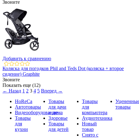
Звоните
Добавить к сравнению
Коляска для погодков Phil and Teds Dot (коляска + второе
сидение) Graphite
Звоните
Показать еще (12)
←
Назад
1
2
3
4
5
Вперед
→
HoReCa
Товары
Товары
Уцененны
Автотовары
для дачи
для
товары
Видеооборудование
и дома
компьютера
Товары
Здоровье
Аудиотехника
для
Товары
Новый
кухни
для детей
товар
Снято с