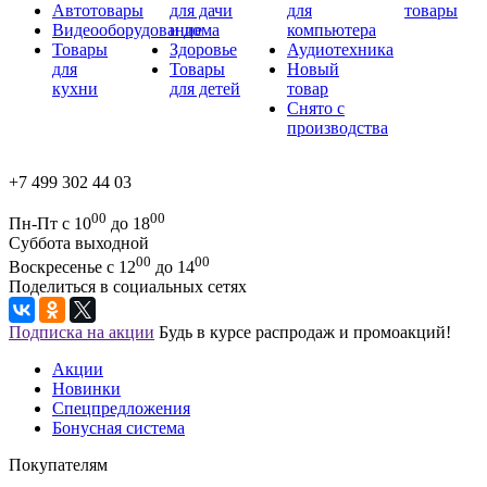
Автотовары
для дачи
для
товары
Видеооборудование
и дома
компьютера
Товары
Здоровье
Аудиотехника
для
Товары
Новый
кухни
для детей
товар
Снято с
производства
+7 499 302 44 03
00
00
Пн-Пт с 10
до 18
Суббота выходной
00
00
Воскресенье с 12
до 14
Поделиться в социальных сетях
Подписка на акции
Будь в курсе распродаж и промоакций!
Акции
Новинки
Спецпредложения
Бонусная система
Покупателям