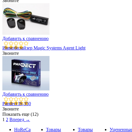
Звоните
Добавить к сравнению
Иммобилайзер Magic Systems Agent Light
Звоните
Добавить к сравнению
Pandect IS-350
Звоните
Показать еще (12)
1
2
Вперед
→
HoReCa
Товары
Товары
Уцененны