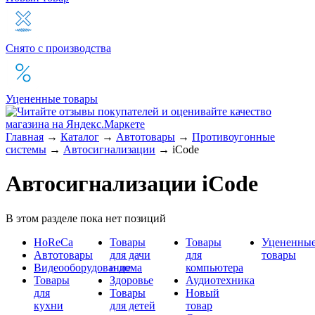
Снято с производства
Уцененные товары
Главная
→
Каталог
→
Автотовары
→
Противоугонные
системы
→
Автосигнализации
→
iCode
Автосигнализации iCode
В этом разделе пока нет позиций
HoReCa
Товары
Товары
Уцененны
Автотовары
для дачи
для
товары
Видеооборудование
и дома
компьютера
Товары
Здоровье
Аудиотехника
для
Товары
Новый
кухни
для детей
товар