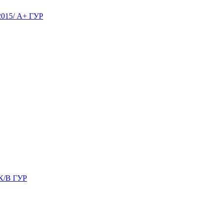
015/ А+ ГУР
К/В ГУР