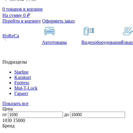
0 товаров в корзине
На сумму 0
₽
Перейти в корзину
Оформить заказ
HoReCa
Автотовары
Видеооборудование
Товар
Подразделы
Starline
Karakurt
Fortress
Mul-T-Lock
Гарант
Показать все
Цена
от
до
1030
15000
Бренд