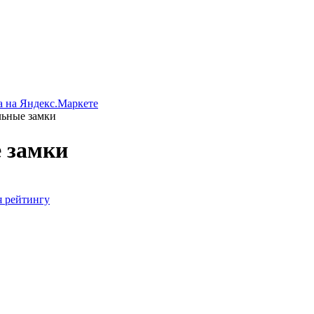
льные замки
 замки
я
рейтингу