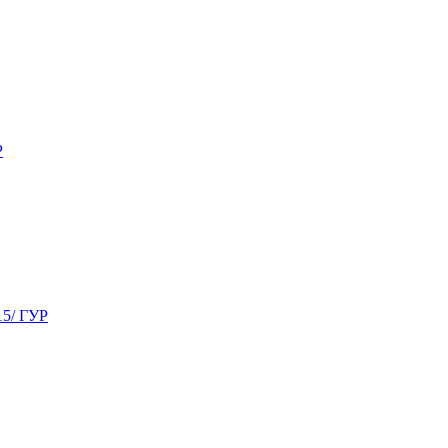
Р
15/ ГУР