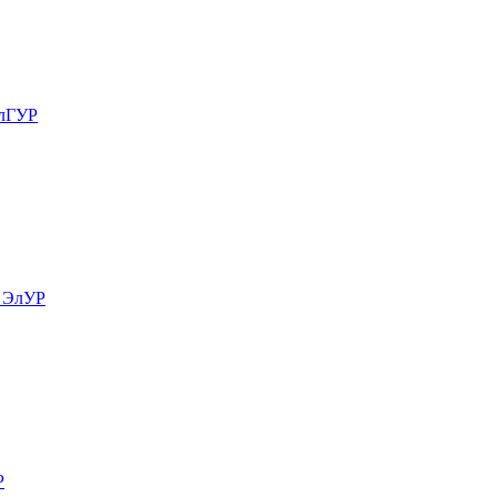
ЭлГУР
 ЭлУР
Р