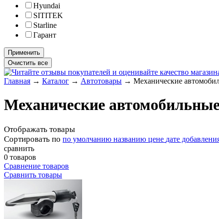
Hyundai
SITITEK
Starline
Гарант
Главная
→
Каталог
→
Автотовары
→
Механические автомоби
Механические автомобильные
Отображать товары
Сортировать по
по умолчанию
названию
цене
дате добавлени
сравнить
0 товаров
Сравнение товаров
Сравнить товары