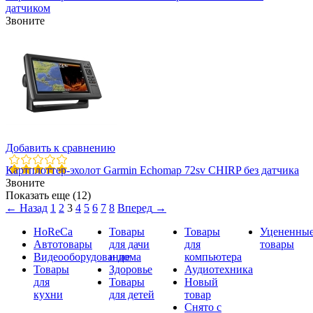
датчиком
Звоните
Добавить к сравнению
Картплоттер-эхолот Garmin Echomap 72sv CHIRP без датчика
Звоните
Показать еще (12)
←
Назад
1
2
3
4
5
6
7
8
Вперед
→
HoReCa
Товары
Товары
Уцененны
Автотовары
для дачи
для
товары
Видеооборудование
и дома
компьютера
Товары
Здоровье
Аудиотехника
для
Товары
Новый
кухни
для детей
товар
Снято с