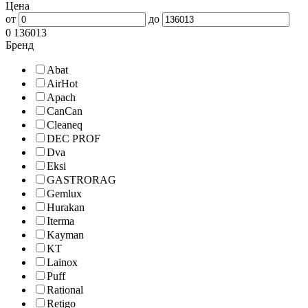
Цена
от
до
0
136013
Бренд
Abat
AirHot
Apach
CanCan
Cleaneq
DEC PROF
Dva
Eksi
GASTRORAG
Gemlux
Hurakan
Iterma
Kayman
KT
Lainox
Puff
Rational
Retigo