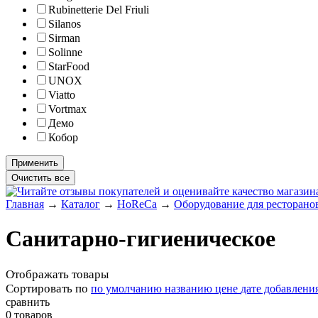
Rubinetterie Del Friuli
Silanos
Sirman
Solinne
StarFood
UNOX
Viatto
Vortmax
Демо
Кобор
Главная
→
Каталог
→
HoReCa
→
Оборудование для ресторанов
Санитарно-гигиеническое
Отображать товары
Сортировать по
по умолчанию
названию
цене
дате добавлени
сравнить
0 товаров