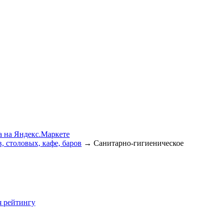
, столовых, кафе, баров
→
Санитарно-гигиеническое
я
рейтингу