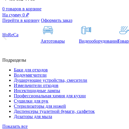
0 товаров в корзине
На сумму 0
₽
Перейти в корзину
Оформить заказ
HoReCa
Автотовары
Видеооборудование
Товар
Подразделы
Баки для отходов
Водоумягчители
Душирующие устройства, смесители
Измельчители отходов
Инсектицидные лампы
Профессиональная химия для кухни
Сушилки для рук
Стерилизаторы для ножей
Диспенсеры туалетной бумаги, салфеток
Дозаторы для мыла
Показать все