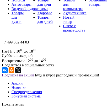
HoReCa
Товары
Товары
Уцененны
Автотовары
для дачи
для
товары
Видеооборудование
и дома
компьютера
Товары
Здоровье
Аудиотехника
для
Товары
Новый
кухни
для детей
товар
Снято с
производства
+7 499 302 44 03
00
00
Пн-Пт с 10
до 18
Суббота выходной
00
00
Воскресенье с 12
до 14
Поделиться в социальных сетях
Подписка на акции
Будь в курсе распродаж и промоакций!
Акции
Новинки
Спецпредложения
Бонусная система
Покупателям