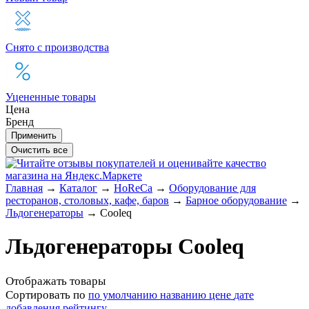
Снято с производства
Уцененные товары
Цена
Бренд
Главная
→
Каталог
→
HoReCa
→
Оборудование для
ресторанов, столовых, кафе, баров
→
Барное оборудование
→
Льдогенераторы
→
Cooleq
Льдогенераторы Cooleq
Отображать товары
Сортировать по
по умолчанию
названию
цене
дате
добавления
рейтингу