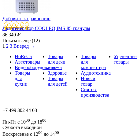
Добавить к сравнению
Льдогенератор COOLEQ IMS-85 гранулы
86 349
₽
Показать еще (12)
1
2
3
Вперед
→
HoReCa
Товары
Товары
Уцененны
Автотовары
для дачи
для
товары
Видеооборудование
и дома
компьютера
Товары
Здоровье
Аудиотехника
для
Товары
Новый
кухни
для детей
товар
Снято с
производства
+7 499 302 44 03
00
00
Пн-Пт с 10
до 18
Суббота выходной
00
00
Воскресенье с 12
до 14